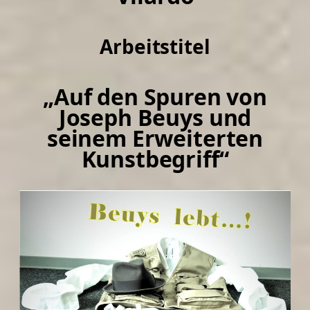
d
a
t
Arbeitstitel
u
m
„Auf den Spuren von
Joseph Beuys und
seinem Erweiterten
Kunstbegriff“