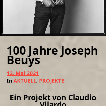
100 Jahre Joseph
Beuys
B
12. Mai 2021
e
In
AKTUELL
,
PROJEKTE
i
t
r
Ein Projekt von Claudio
a
g
Vilardo
s